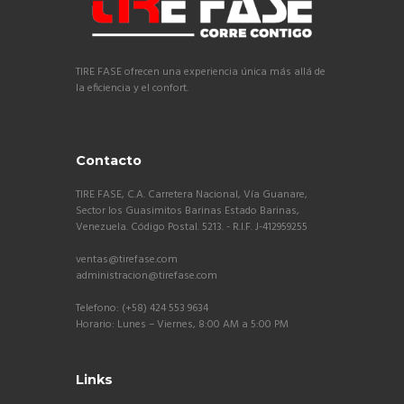
TIRE FASE ofrecen una experiencia única más allá de
la eficiencia y el confort.
Contacto
TIRE FASE, C.A. Carretera Nacional, Vía Guanare,
Sector los Guasimitos Barinas Estado Barinas,
Venezuela. Código Postal. 5213. - R.I.F. J-412959255
ventas@tirefase.com
administracion@tirefase.com
Telefono: (+58) 424 553 9634
Horario: Lunes – Viernes, 8:00 AM a 5:00 PM
Links