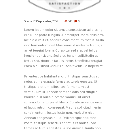
Started
13 September, 2016
343
0
Lorem ipsum dolor sit amet, consectetur adipiscing
elit. Nunc porta fringilla ullamcorper. Morbi felis orci,
lacinia a velit et, sodales condimentum metus. Nulla
non fermentum nisl. Maecenas id molestie turpis, sit
amet feugiat lorem. Curabitur sed erat vel tellus
hendrerit tincidunt. Sed arcu tortor, sollicitudin ac
lectus sed, rhoncus iaculis lectus. Ut efficitur feugiat
enim a euismod. Mauris suscipit vehicula imperdiet.
Pellentesque habitant morbi tristique senectus et
netus et malesuada fames ac turpis egestas. Ut
tristique pretium tellus, sed fermentum est
vestibulum id. Aenean semper, odio sed fringilla
blandit, nisl nulla placerat mauris, sit amet
commodo mi turpis at libero. Curabitur varius eros
et lacus rutrum consequat. Mauris sollicitudin enim
condimentum, luctus justo non, molestie nisl.
Aenean et egestas nulla. Pellentesque habitant
morbi tristique senectus et netus et malesuada
fames ac turpis egestas. Fusce gravida, ligula non