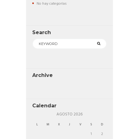
No hay categorías
Search
Archive
Calendar
AGOSTO
2026
L
M
X
J
V
S
D
1
2